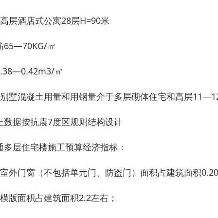
、高层酒店式公寓28层H=90米
65—70KG/㎡
.38—0.42m3/㎡
、别墅混凝土用量和用钢量介于多层砌体住宅和高层11—1
上数据按抗震7度区规则结构设计
通多层住宅楼施工预算经济指标：
、室外门窗（不包括单元门、防盗门）面积占建筑面积0.20—
、模版面积占建筑面积2.2左右；