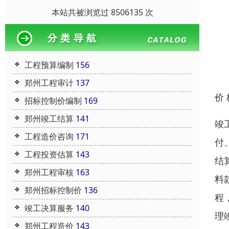
本站共被浏览过 8506135 次
工程预算编制
156
郑州工程审计
137
价
招标控制价编制
169
郑州竣工结算
141
竣
工程造价咨询
171
付
工程投资估算
143
结
郑州工程审核
163
料
郑州招标控制价
136
程
竣工决算服务
140
理
郑州工程造价
143