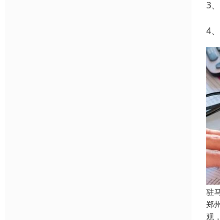
3
4
驻
郑
观