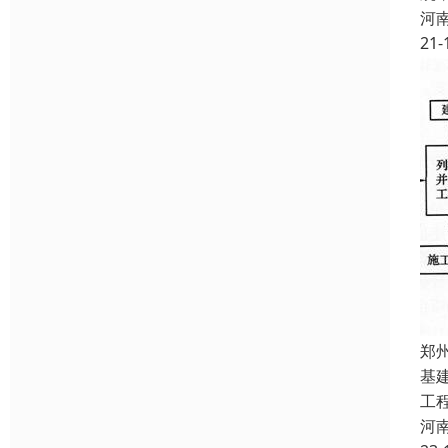
河
21-
郑
基
工
河