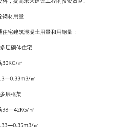
资料，提高未来建设工程的投资效益。
砼钢材用量
通住宅建筑混凝土用量和用钢量：
、多层砌体住宅：
30KG/㎡
.3—0.33m3/㎡
、多层框架
38—42KG/㎡
.33—0.35m3/㎡