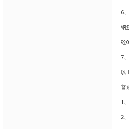
6
钢筋
砼0
7
以
普
1
2