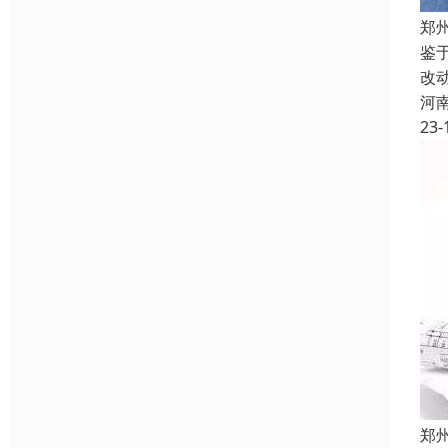
郑
鉴
改
河
23-
郑