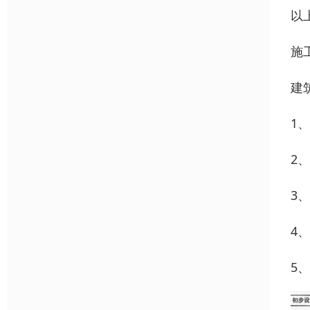
以
施
建
1
2
3
4
5