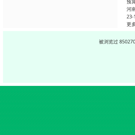
预
河
23-
更
被浏览过 8502