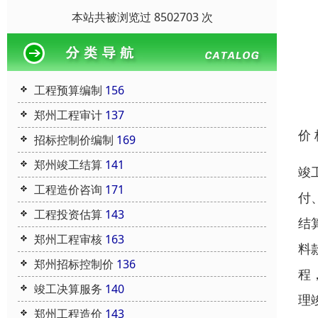
本站共被浏览过 8502703 次
工程预算编制
156
郑州工程审计
137
价
招标控制价编制
169
郑州竣工结算
141
竣
工程造价咨询
171
付
工程投资估算
143
结
郑州工程审核
163
料
郑州招标控制价
136
程
竣工决算服务
140
理
郑州工程造价
143