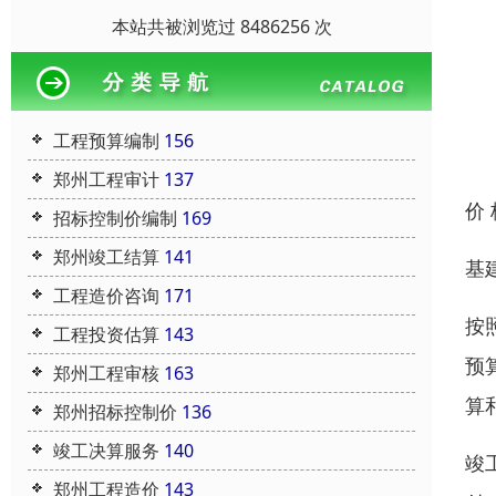
本站共被浏览过 8486256 次
工程预算编制
156
郑州工程审计
137
价
招标控制价编制
169
郑州竣工结算
141
基
工程造价咨询
171
按
工程投资估算
143
预
郑州工程审核
163
算
郑州招标控制价
136
竣工决算服务
140
竣
郑州工程造价
143