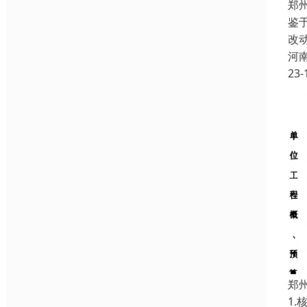
郑
鉴
改
河
23-
郑
1