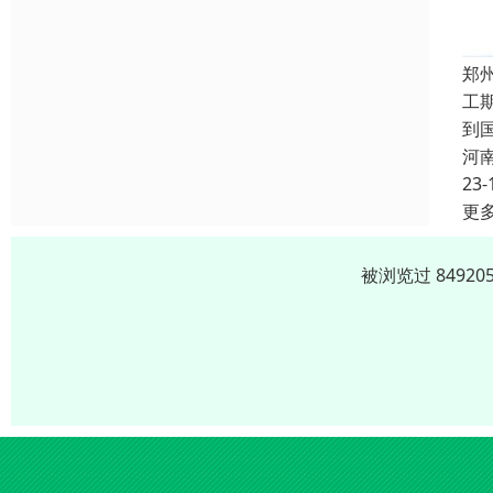
郑
工
到
河
23-
更
被浏览过 8492