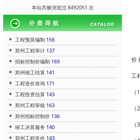
本站共被浏览过 8492051 次
工程预算编制
156
郑州工程审计
137
价
招标控制价编制
169
郑州竣工结算
141
工
工程造价咨询
171
（
工程投资估算
143
郑州工程审核
163
（
郑州招标控制价
136
（
竣工决算服务
140
郑州工程造价
143