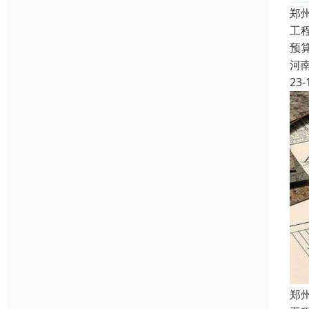
郑
工
预
河
23-
郑