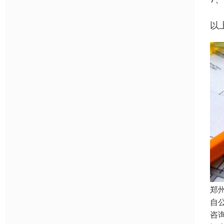
以
郑
自
咨