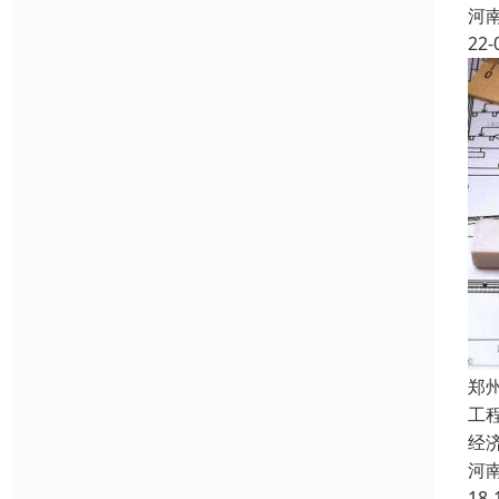
河
22-
郑
工
经
河
18-