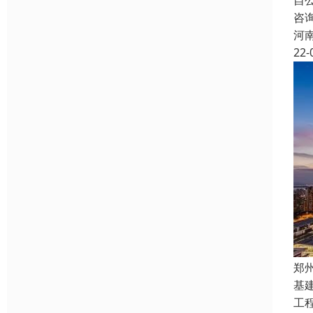
自
咨
河
22-
郑
基
工