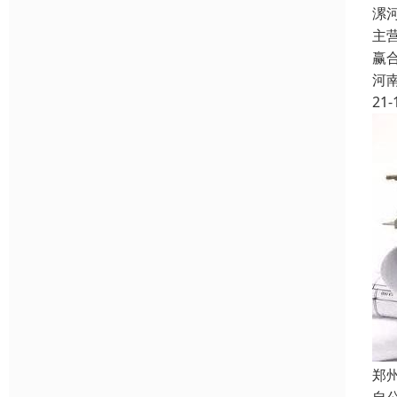
漯
主
赢
河
21-
郑