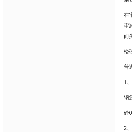
在
审
而
楼
普
1
钢筋
砼0
2