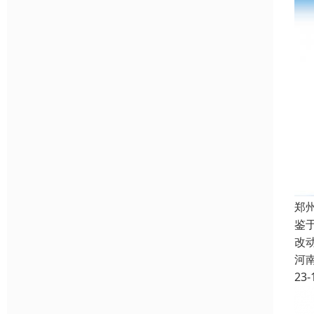
郑
鉴
改
河
23-