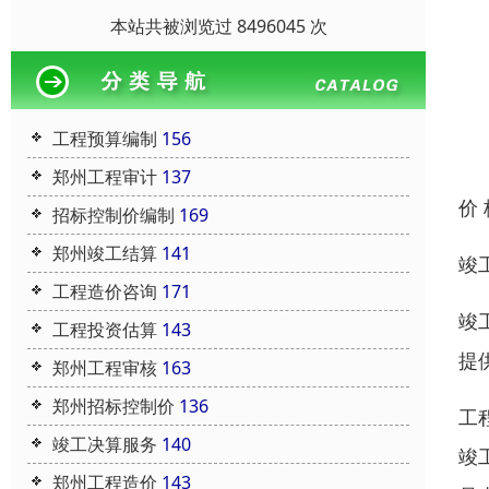
本站共被浏览过 8496045 次
工程预算编制
156
郑州工程审计
137
价
招标控制价编制
169
郑州竣工结算
141
竣
工程造价咨询
171
竣
工程投资估算
143
提
郑州工程审核
163
郑州招标控制价
136
工
竣工决算服务
140
竣
郑州工程造价
143