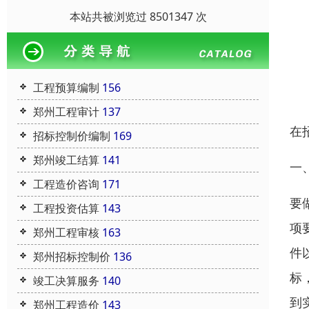
本站共被浏览过 8501347 次
工程预算编制
156
郑州工程审计
137
在
招标控制价编制
169
郑州竣工结算
141
一
工程造价咨询
171
要
工程投资估算
143
项
郑州工程审核
163
件
郑州招标控制价
136
标
竣工决算服务
140
到
郑州工程造价
143