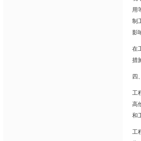
用
制
影
在
措
四
工
高
和
工