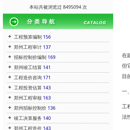
本站共被浏览过 8495094 次
工程预算编制
156
郑州工程审计
137
在
招标控制价编制
169
但
郑州竣工结算
141
目
工程造价咨询
171
工程投资估算
143
一
郑州工程审核
163
工
郑州招标控制价
136
法
竣工决算服务
140
郑州工程造价
143