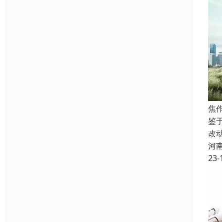
焦
鉴
改
河
23-