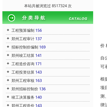
本站共被浏览过 8517324 次
工程预算编制
156
郑州工程审计
137
价
招标控制价编制
169
郑州竣工结算
141
自
工程造价咨询
171
可
工程投资估算
143
根
郑州工程审核
163
项
郑州招标控制价
136
测
竣工决算服务
140
律
郑州工程造价
143