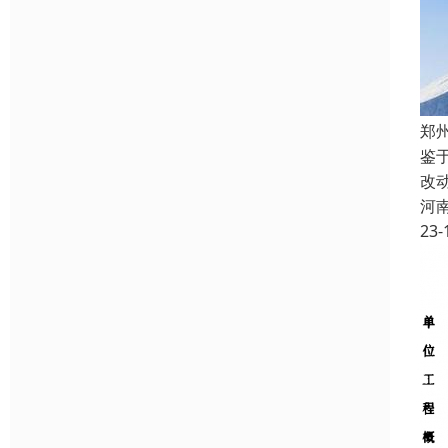
郑
鉴
改
河
23-