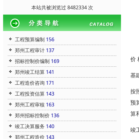
本站共被浏览过 8482334 次
工程预算编制
156
郑州工程审计
137
价
招标控制价编制
169
郑州竣工结算
141
基
工程造价咨询
171
按
工程投资估算
143
预
郑州工程审核
163
算
郑州招标控制价
136
竣工决算服务
140
竣
郑州工程造价
143