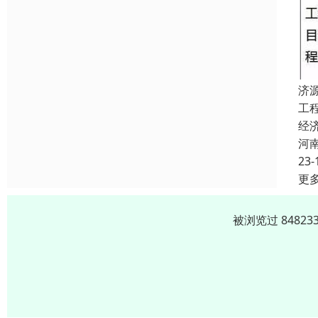
济
工
经
河
23-
更
被浏览过 8482