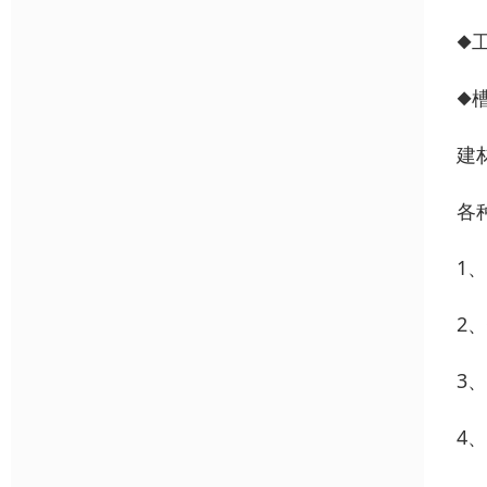
◆工
◆槽
建
各
1、
2、
3、
4、