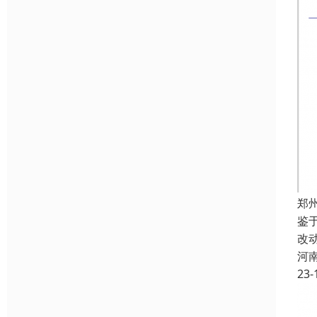
郑
鉴
改
河
23-