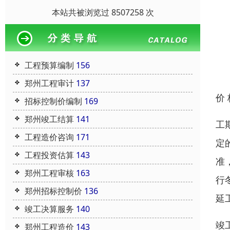
本站共被浏览过 8507258 次
工程预算编制
156
郑州工程审计
137
价
招标控制价编制
169
郑州竣工结算
141
工
工程造价咨询
171
定
工程投资估算
143
准
郑州工程审核
163
行
郑州招标控制价
136
延
竣工决算服务
140
竣
郑州工程造价
143