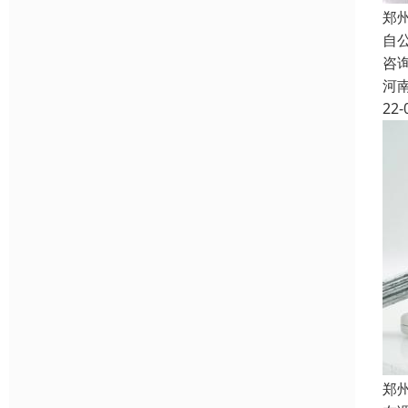
郑
自
咨
河
22-
郑