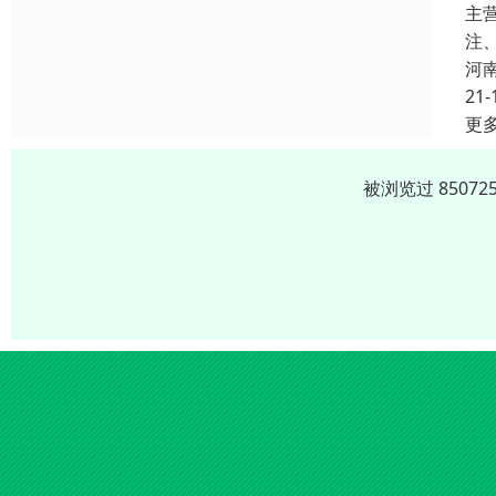
主
注
河
21-
更
被浏览过 8507